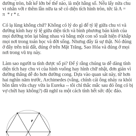
đường tròn, bất kể lớn bé thế nào, là một hằng số. Nếu lấy nửa chu
vi nhân với r thêm lần nữa ta sẽ có diện tích hình tròn, tức là A =
π * r * r.
Có lạ lùng không chứ? Không có lý do gì để tỷ lệ giữa chu vi và
đường kính hay tỷ lệ giữa diện tích và bình phương bán kính của
mọi đường tròn lại bằng nhau và bằng một con số xuất hiện ở khắp
mọi nơi trong toán học và đời sống. Nhưng đây là sự thật. Nó đúng
ở đây trên trái đất, đúng ở trên Mặt Trăng, Sao Hỏa và đúng ở mọi
nơi trong vũ trụ này.
Làm sao người ta tính được số pi? Để ý rằng chúng ta dễ dàng tính
diện tích hay chu vi của hình vuông hay hình chữ nhật, đơn giản vì
đường thẳng dễ đo hơn đường cong. Dựa vào quan sát này, từ hơn
hai nghìn năm trước, Archimedes (vâng, chính cái ông nhảy ra khỏi
bồn tắm vừa chạy vừa la Eureka -- tôi chỉ thắc mắc sau đó ông có bị
vợ chửi hay không?) đã nghĩ ra một cách tính hết sức độc đáo.