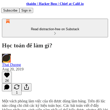
thaidn | Hacker Boss | Chief at Calif.io
Subscribe
Sign in
Read distraction-free on Substack
Học toán để làm gì?
Thai Duong
Aug 20, 2019
24
1
Một vách phòng làm việc của tôi được dùng làm bảng. Trên đó lúc
nào cũng chi chít các ký hiệu toán học. Các bài toán viết ở đấy
không phức tạp, sinh viên năm nhất có thể hiểu được, nhưng đôi khi