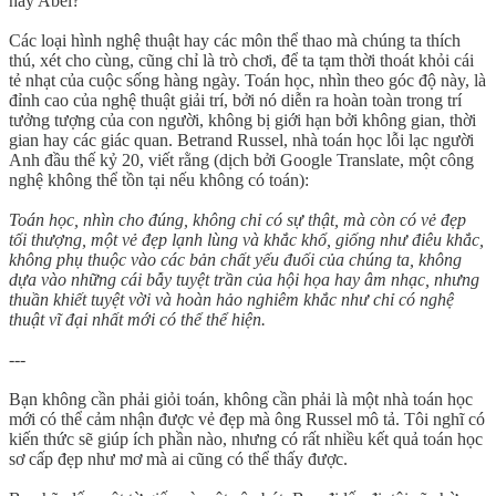
hay Abel?
Các loại hình nghệ thuật hay các môn thể thao mà chúng ta thích
thú, xét cho cùng, cũng chỉ là trò chơi, để ta tạm thời thoát khỏi cái
tẻ nhạt của cuộc sống hàng ngày. Toán học, nhìn theo góc độ này, là
đỉnh cao của nghệ thuật giải trí, bởi nó diễn ra hoàn toàn trong trí
tưởng tượng của con người, không bị giới hạn bởi không gian, thời
gian hay các giác quan. Betrand Russel, nhà toán học lỗi lạc người
Anh đầu thế kỷ 20, viết rằng (dịch bởi Google Translate, một công
nghệ không thể tồn tại nếu không có toán):
Toán học, nhìn cho đúng, không chỉ có sự thật, mà còn có vẻ đẹp
tối thượng, một vẻ đẹp lạnh lùng và khắc khổ, giống như điêu khắc,
không phụ thuộc vào các bản chất yếu đuối của chúng ta, không
dựa vào những cái bẫy tuyệt trần của hội họa hay âm nhạc, nhưng
thuần khiết tuyệt vời và hoàn hảo nghiêm khắc như chỉ có nghệ
thuật vĩ đại nhất mới có thể thể hiện.
---
Bạn không cần phải giỏi toán, không cần phải là một nhà toán học
mới có thể cảm nhận được vẻ đẹp mà ông Russel mô tả. Tôi nghĩ có
kiến thức sẽ giúp ích phần nào, nhưng có rất nhiều kết quả toán học
sơ cấp đẹp như mơ mà ai cũng có thể thấy được.