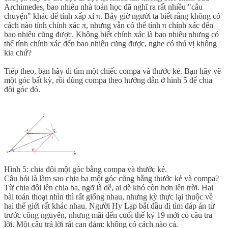
Archimedes, bao nhiêu nhà toán học đã nghĩ ra rất nhiều "câu
chuyện" khác để tính xấp xỉ π. Bây giờ người ta biết rằng không có
cách nào tính chính xác π, nhưng vẫn có thể tính π chính xác đến
bao nhiêu cũng được. Không biết chính xác là bao nhiêu nhưng có
thể tính chính xác đến bao nhiêu cũng được, nghe có thú vị không
kia chứ?
Tiếp theo, bạn hãy đi tìm một chiếc compa và thước kẻ. Bạn hãy vẽ
một góc bất kỳ, rồi dùng compa theo hướng dẫn ở hình 5 để chia
đôi góc đó.
Hình 5: chia đôi một góc bằng compa và thước kẻ.
Câu hỏi là làm sao chia ba một góc cũng bằng thước kẻ và compa?
Từ chia đôi lên chia ba, ngỡ là dễ, ai dè khó còn hơn lên trời. Hai
bài toán thoạt nhìn thì rất giống nhau, nhưng kỳ thực lại thuộc về
hai thế giới rất khác nhau. Người Hy Lạp bắt đầu đi tìm đáp án từ
trước công nguyên, nhưng mãi đến cuối thế kỷ 19 mới có câu trả
lời. Một câu trả lời rất can đảm: không có cách nào cả.