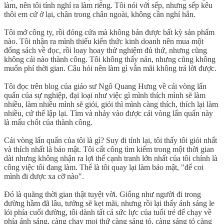
làm, nên tôi tính nghỉ ra làm riêng. Tôi nói với sếp, nhưng sếp kêu
thôi em cứ ở lại, chân trong chân ngoài, không cần nghỉ hẳn.
Tôi mở công ty, rồi đóng cửa mà không bán được bất kỳ sản phẩm
nào. Tôi nhận ra mình thiếu kiến thức kinh doanh nên mua một
đống sách về đọc, rồi loay hoay thử nghiệm đủ thứ, nhưng cũng
không cái nào thành công. Tôi không thấy nản, nhưng cũng không
muốn phí thời gian. Câu hỏi nên làm gì vẫn mãi không trả lời được.
Tôi đọc trên blog của giáo sư Ngô Quang Hưng về cái vòng lẩn
quẩn của sự nghiệp, đại loại như việc gì mình thích mình sẽ làm
nhiều, làm nhiều mình sẽ giỏi, giỏi thì mình càng thích, thích lại làm
nhiều, cứ thế lập lại. Tìm và nhảy vào được cái vòng lẩn quẩn này
là mấu chốt của thành công.
Cái vòng lẩn quẩn của tôi là gì? Suy đi tính lại, tôi thấy tôi giỏi nhất
và thích nhất là bảo mật. Tôi cất công tìm kiếm trong một thời gian
dài nhưng không nhận ra lợi thế cạnh tranh lớn nhất của tôi chính là
công việc tôi đang làm. Thế là tôi quay lại làm bảo mật, "để coi
mình đi được xa cỡ nào".
Đó là quãng thời gian thật tuyệt vời. Giống như người đi trong
đường hầm đã lâu, tưởng sẽ kẹt mãi, nhưng rồi lại thấy ánh sáng le
lói phía cuối đường, tôi dành tất cả sức lực của tuổi trẻ để chạy về
phía ánh sáng, càng chạy mọi thứ càng sáng tỏ, càng sáng tỏ càng