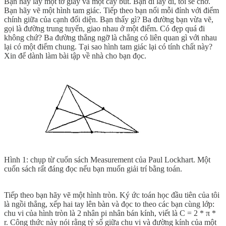
Bạn hãy lấy một tờ giấy và một cây bút. Bạn đi lấy đi, tôi sẽ chờ.
Bạn hãy vẽ một hình tam giác. Tiếp theo bạn nối mỗi đỉnh với điểm
chính giữa của cạnh đối diện. Bạn thấy gì? Ba đường bạn vừa vẽ,
gọi là đường trung tuyến, giao nhau ở một điểm. Có đẹp quá đi
không chứ? Ba đường thẳng ngỡ là chẳng có liên quan gì với nhau
lại có một điểm chung. Tại sao hình tam giác lại có tính chất này?
Xin để dành làm bài tập về nhà cho bạn đọc.
Hình 1: chụp từ cuốn sách Measurement của Paul Lockhart. Một
cuốn sách rất đáng đọc nếu bạn muốn giải trí bằng toán.
Tiếp theo bạn hãy vẽ một hình tròn. Ký ức toán học đầu tiên của tôi
là ngồi thẳng, xếp hai tay lên bàn và đọc to theo các bạn cùng lớp:
chu vi của hình tròn là 2 nhân pi nhân bán kính, viết là C = 2 * π *
r. Công thức này nói rằng tỷ số giữa chu vi và đường kính của một