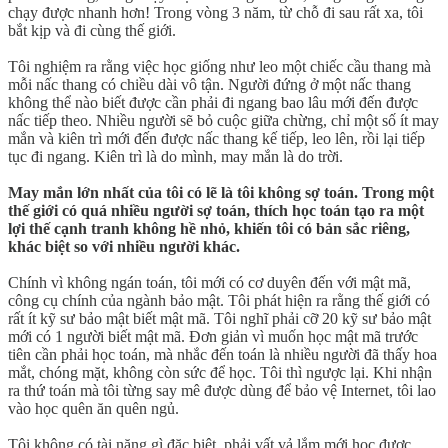
chạy được nhanh hơn! Trong vòng 3 năm, từ chỗ đi sau rất xa, tôi
bắt kịp và đi cùng thế giới.
Tôi nghiệm ra rằng việc học giống như leo một chiếc cầu thang mà
mỗi nấc thang có chiều dài vô tận. Người đứng ở một nấc thang
không thể nào biết được cần phải đi ngang bao lâu mới đến được
nấc tiếp theo. Nhiều người sẽ bỏ cuộc giữa chừng, chỉ một số ít may
mắn và kiên trì mới đến được nấc thang kế tiếp, leo lên, rồi lại tiếp
tục đi ngang. Kiên trì là do mình, may mắn là do trời.
May mắn lớn nhất của tôi có lẽ là tôi không sợ toán. Trong một
thế giới có quá nhiều người sợ toán, thích học toán tạo ra một
lợi thế cạnh tranh không hề nhỏ, khiến tôi có bản sắc riêng,
khác biệt so với nhiều người khác.
Chính vì không ngán toán, tôi mới có cơ duyên đến với mật mã,
công cụ chính của ngành bảo mật. Tôi phát hiện ra rằng thế giới có
rất ít kỹ sư bảo mật biết mật mã. Tôi nghĩ phải cỡ 20 kỹ sư bảo mật
mới có 1 người biết mật mã. Đơn giản vì muốn học mật mã trước
tiên cần phải học toán, mà nhắc đến toán là nhiều người đã thấy hoa
mắt, chóng mặt, không còn sức để học. Tôi thì ngược lại. Khi nhận
ra thứ toán mà tôi từng say mê được dùng để bảo vệ Internet, tôi lao
vào học quên ăn quên ngủ.
Tôi không có tài năng gì đặc biệt, phải vất vả lắm mới học được