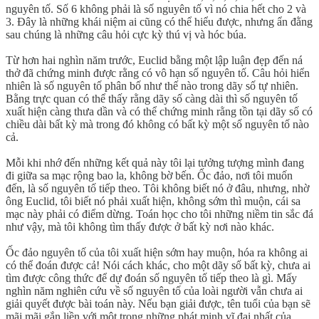
nguyên tố. Số 6 không phải là số nguyên tố vì nó chia hết cho 2 và
3. Đây là những khái niệm ai cũng có thể hiểu được, nhưng ẩn đằng
sau chúng là những câu hỏi cực kỳ thú vị và hóc búa.
Từ hơn hai nghìn năm trước, Euclid bằng một lập luận đẹp đến ná
thở đã chứng minh được rằng có vô hạn số nguyên tố. Câu hỏi hiển
nhiên là số nguyên tố phân bố như thế nào trong dãy số tự nhiên.
Bằng trực quan có thể thấy rằng dãy số càng dài thì số nguyên tố
xuất hiện càng thưa dần và có thể chứng minh rằng tồn tại dãy số có
chiều dài bất kỳ mà trong đó không có bất kỳ một số nguyên tố nào
cả.
Mỗi khi nhớ đến những kết quả này tôi lại tưởng tượng mình đang
đi giữa sa mạc rộng bao la, không bờ bến. Ốc đảo, nơi tôi muốn
đến, là số nguyên tố tiếp theo. Tôi không biết nó ở đâu, nhưng, nhờ
ông Euclid, tôi biết nó phải xuất hiện, không sớm thì muộn, cái sa
mạc này phải có điểm dừng. Toán học cho tôi những niềm tin sắc đá
như vậy, mà tôi không tìm thấy được ở bất kỳ nơi nào khác.
Ốc đảo nguyên tố của tôi xuất hiện sớm hay muộn, hóa ra không ai
có thể đoán được cả! Nói cách khác, cho một dãy số bất kỳ, chưa ai
tìm được công thức để dự đoán số nguyên tố tiếp theo là gì. Mấy
nghìn năm nghiên cứu về số nguyên tố của loài người vẫn chưa ai
giải quyết được bài toán này. Nếu bạn giải được, tên tuổi của bạn sẽ
mãi mãi gắn liền với một trong những phát minh vĩ đại nhất của