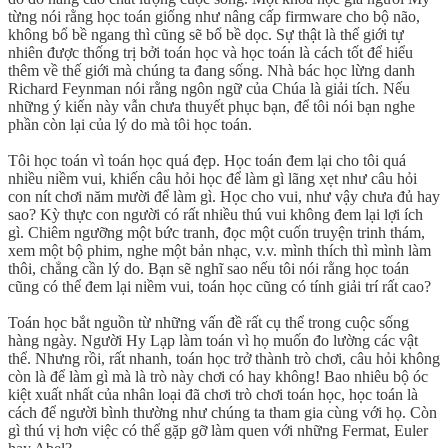
từng nói rằng học toán giống như nâng cấp firmware cho bộ não,
không bổ bề ngang thì cũng sẽ bổ bề dọc. Sự thật là thế giới tự
nhiên được thống trị bởi toán học và học toán là cách tốt để hiểu
thêm về thế giới mà chúng ta đang sống. Nhà bác học lừng danh
Richard Feynman nói rằng ngôn ngữ của Chúa là giải tích. Nếu
những ý kiến này vẫn chưa thuyết phục bạn, để tôi nói bạn nghe
phần còn lại của lý do mà tôi học toán.
Tôi học toán vì toán học quá đẹp. Học toán đem lại cho tôi quá
nhiều niềm vui, khiến câu hỏi học để làm gì lãng xẹt như câu hỏi
con nít chơi năm mười để làm gì. Học cho vui, như vậy chưa đủ hay
sao? Kỳ thực con người có rất nhiều thú vui không đem lại lợi ích
gì. Chiêm ngưỡng một bức tranh, đọc một cuốn truyện trinh thám,
xem một bộ phim, nghe một bản nhạc, v.v. mình thích thì mình làm
thôi, chẳng cần lý do. Bạn sẽ nghĩ sao nếu tôi nói rằng học toán
cũng có thể đem lại niềm vui, toán học cũng có tính giải trí rất cao?
Toán học bắt nguồn từ những vấn đề rất cụ thể trong cuộc sống
hàng ngày. Người Hy Lạp làm toán vì họ muốn đo lường các vật
thể. Nhưng rồi, rất nhanh, toán học trở thành trò chơi, câu hỏi không
còn là để làm gì mà là trò này chơi có hay không! Bao nhiêu bộ óc
kiệt xuất nhất của nhân loại đã chơi trò chơi toán học, học toán là
cách để người bình thường như chúng ta tham gia cùng với họ. Còn
gì thú vị hơn việc có thể gặp gỡ làm quen với những Fermat, Euler