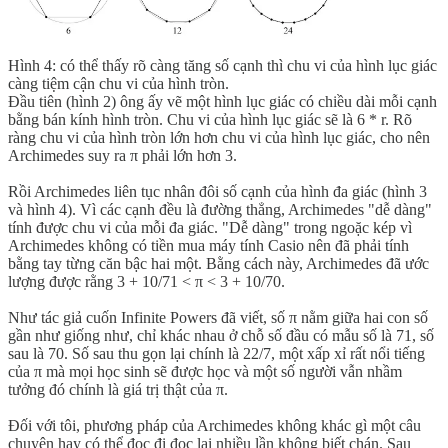
Hình 4: có thể thấy rõ càng tăng số cạnh thì chu vi của hình lục giác
càng tiệm cận chu vi của hình tròn.
Đầu tiên (hình 2) ông ấy vẽ một hình lục giác có chiều dài mỗi cạnh
bằng bán kính hình tròn. Chu vi của hình lục giác sẽ là 6 * r. Rõ
ràng chu vi của hình tròn lớn hơn chu vi của hình lục giác, cho nên
Archimedes suy ra π phải lớn hơn 3.
Rồi Archimedes liên tục nhân đôi số cạnh của hình đa giác (hình 3
và hình 4). Vì các cạnh đều là đường thẳng, Archimedes "dễ dàng"
tính được chu vi của mỗi đa giác. "Dễ dàng" trong ngoặc kép vì
Archimedes không có tiền mua máy tính Casio nên đã phải tính
bằng tay từng căn bậc hai một. Bằng cách này, Archimedes đã ước
lượng được rằng 3 + 10/71 < π < 3 + 10/70.
Như tác giả cuốn Infinite Powers đã viết, số π nằm giữa hai con số
gần như giống như, chỉ khác nhau ở chỗ số đầu có mẫu số là 71, số
sau là 70. Số sau thu gọn lại chính là 22/7, một xấp xỉ rất nổi tiếng
của π mà mọi học sinh sẽ được học và một số người vẫn nhầm
tưởng đó chính là giá trị thật của π.
Đối với tôi, phương pháp của Archimedes không khác gì một câu
chuyện hay có thể đọc đi đọc lại nhiều lần không biết chán. Sau