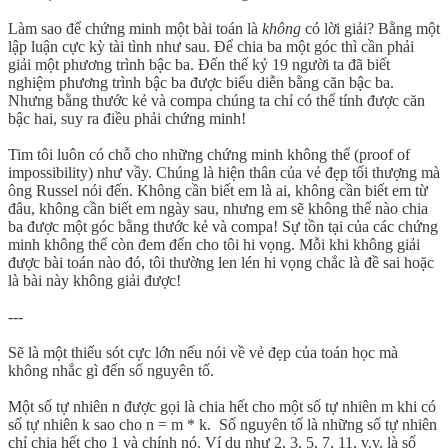
Làm sao để chứng minh một bài toán là
không
có lời giải? Bằng một
lập luận cực kỳ tài tình như sau. Để chia ba một góc thì cần phải
giải một phương trình bậc ba. Đến thế kỷ 19 người ta đã biết
nghiệm phương trình bậc ba được biểu diễn bằng căn bậc ba.
Nhưng bằng thước kẻ và compa chúng ta chỉ có thể tính được căn
bậc hai, suy ra điều phải chứng minh!
Tim tôi luôn có chỗ cho những chứng minh không thể (proof of
impossibility) như vầy. Chúng là hiện thân của vẻ đẹp tối thượng mà
ông Russel nói đến. Không cần biết em là ai, không cần biết em từ
đâu, không cần biết em ngày sau, nhưng em sẽ không thể nào chia
ba được một góc bằng thước kẻ và compa! Sự tồn tại của các chứng
minh không thể còn đem đến cho tôi hi vọng. Mỗi khi không giải
được bài toán nào đó, tôi thường len lén hi vọng chắc là đề sai hoặc
là bài này không giải được!
---
Sẽ là một thiếu sót cực lớn nếu nói về vẻ đẹp của toán học mà
không nhắc gì đến số nguyên tố.
Một số tự nhiên n được gọi là chia hết cho một số tự nhiên m khi có
số tự nhiên k sao cho n = m * k. Số nguyên tố là những số tự nhiên
chỉ chia hết cho 1 và chính nó. Ví dụ như 2, 3, 5, 7, 11, v.v. là số