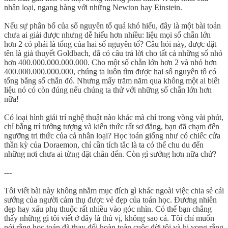
nhân loại, ngang hàng với những Newton hay Einstein.
Nếu sự phân bố của số nguyên tố quá khó hiểu, đây là một bài toán
chưa ai giải được nhưng dễ hiểu hơn nhiều: liệu mọi số chẵn lớn
hơn 2 có phải là tổng của hai số nguyên tố? Câu hỏi này, được đặt
tên là giả thuyết Goldbach, đã có câu trả lời cho tất cả những số nhỏ
hơn 400.000.000.000.000. Cho một số chẵn lớn hơn 2 và nhỏ hơn
400.000.000.000.000, chúng ta luôn tìm được hai số nguyên tố có
tổng bằng số chẵn đó. Nhưng mấy trăm năm qua không một ai biết
liệu nó có còn đúng nếu chúng ta thử với những số chẵn lớn hơn
nữa!
Có loại hình giải trí nghệ thuật nào khác mà chỉ trong vòng vài phút,
chỉ bằng trí tưởng tượng và kiến thức rất sơ đẳng, bạn đã chạm đến
ngưỡng tri thức của cả nhân loại? Học toán giống như có chiếc cửa
thần kỳ của Doraemon, chỉ cần tích tắc là ta có thể chu du đến
những nơi chưa ai từng đặt chân đến. Còn gì sướng hơn nữa chứ?
---
Tôi viết bài này không nhằm mục đích gì khác ngoài việc chia sẻ cái
sướng của người cảm thụ được vẻ đẹp của toán học. Đương nhiên
đẹp hay xấu phụ thuộc rất nhiều vào góc nhìn. Có thể bạn chẳng
thấy những gì tôi viết ở đây là thú vị, không sao cả. Tôi chỉ muốn
nói rằng học toán đã thay đổi hoàn toàn cuộc đời tôi và hi vọng rằng