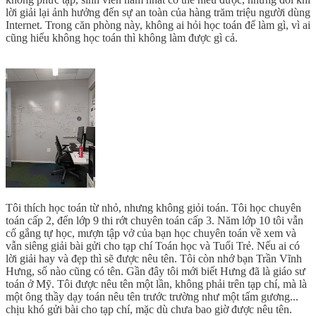
lời giải lại ảnh hưởng đến sự an toàn của hàng trăm triệu người dùng
Internet. Trong căn phòng này, không ai hỏi học toán để làm gì, vì ai
cũng hiểu không học toán thì không làm được gì cả.
Tôi thích học toán từ nhỏ, nhưng không giỏi toán. Tôi học chuyên
toán cấp 2, đến lớp 9 thi rớt chuyên toán cấp 3. Năm lớp 10 tôi vẫn
cố gắng tự học, mượn tập vở của bạn học chuyên toán về xem và
vẫn siêng giải bài gửi cho tạp chí Toán học và Tuổi Trẻ. Nếu ai có
lời giải hay và đẹp thì sẽ được nêu tên. Tôi còn nhớ bạn Trần Vĩnh
Hưng, số nào cũng có tên. Gần đây tôi mới biết Hưng đã là giáo sư
toán ở Mỹ. Tôi được nêu tên một lần, không phải trên tạp chí, mà là
một ông thầy dạy toán nêu tên trước trường như một tấm gương...
chịu khó gửi bài cho tạp chí, mặc dù chưa bao giờ được nêu tên.