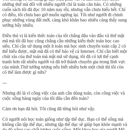
những thứ mà đối với nhiều người chỉ là toán căn bản. Có những
cuốn sách tôi đã đọc 10 năm nay rồi, nhưng vẫn chưa hiểu hết. Chỉ
có điều, tôi chưa bao giờ muốn ngừng lại. Tôi như người đi chinh
phục những vùng đất mới, càng khó khăn bao nhiêu càng thấy sung
sướng bấy nhiêu.
Điều thú vị là kiến thức toán của tôi chẳng đâu vào đâu và thứ mật
mã mà tôi đã học cũng chẳng cần những kiến thức toán học cao
siêu. Chỉ cần sử dụng một ít toán mà học sinh chuyên toán cấp 2 có
thể hiểu được, mật mã đã có thể bảo vệ cả Internet. Chỉ cần biết một
chút xíu của thứ toán mà mật mã sử dụng, tôi đã có lợi thế cạnh
tranh hơn rất nhiều người và đã trở thành chuyên gia trong lĩnh vực
của mình.Thử tưởng tượng nếu biết nhiều hơn một chút thì tôi còn
có thể làm được gì nữa?
---
Nhưng đó là vì công việc của anh cần dùng toán, còn công việc và
cuộc sống hàng ngày của tôi đâu cần đến toán?
Cảm ơn bạn đã hỏi. Tôi cũng đã từng hỏi như vậy.
Có người nói học toán giống như tập thể dục. Bạn có thể sống mà
không cần tập thể dục, nhưng tập thể dục sẽ giúp bạn khỏe mạnh và
do đó nâng cao chất lượng cuộc sống. Một khoa học gia người Mỹ