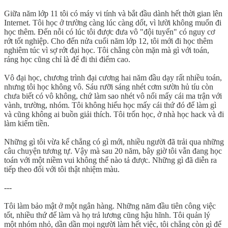
Giữa năm lớp 11 tôi có máy vi tính và bắt đầu dành hết thời gian lên
Internet. Tôi học ở trường càng lúc càng dốt, vì lười không muốn đi
học thêm. Đến nỗi có lúc tôi được đưa vô "đội tuyển" có nguy cơ
rớt tốt nghiệp. Cho đến nửa cuối năm lớp 12, tôi mới đi học thêm
nghiêm túc vì sợ rớt đại học. Tôi chẳng còn mặn mà gì với toán,
ráng học cũng chỉ là để đi thi điểm cao.
Vô đại học, chương trình đại cương hai năm đầu dạy rất nhiều toán,
nhưng tôi học không vô. Sáu rưỡi sáng nhét cơm sườn hủ tíu còn
chưa biết có vô không, chứ làm sao nhét vô nổi mấy cái ma trận với
vành, trường, nhóm. Tôi không hiểu học mấy cái thứ đó để làm gì
và cũng không ai buồn giải thích. Tôi trốn học, ở nhà học hack và đi
làm kiếm tiền.
Những gì tôi vừa kể chẳng có gì mới, nhiều người đã trải qua những
câu chuyện tương tự. Vậy mà sau 20 năm, bây giờ tôi vẫn đang học
toán với một niềm vui không thể nào tả được. Những gì đã diễn ra
tiếp theo đối với tôi thật nhiệm màu.
---
Tôi làm bảo mật ở một ngân hàng. Những năm đầu tiên công việc
tốt, nhiều thứ để làm và họ trả lương cũng hậu hĩnh. Tôi quản lý
một nhóm nhỏ, dần dần mọi người làm hết việc, tôi chẳng còn gì để