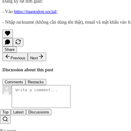
Đăng ký rất đơn giản:
- Vào
https://mastodon.social/
.
- Nhập nickname (không cần dùng tên thật), email và mật khẩu vào fo
Share
Previous
Next
Discussion about this post
Comments
Restacks
Top
Latest
Discussions
No posts