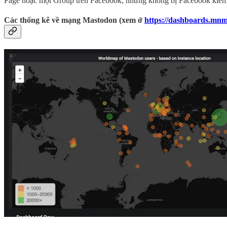
Page hoặc một Group trên Facebook, nhưng không bị Facebook kiểm so
Các thống kê về mạng Mastodon (xem ở
https://dashboards.mnm