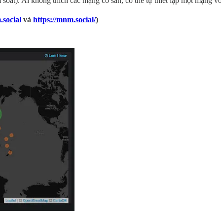
át). Ai không thích các mạng có sẵn, có thể tự thiết lập một mạng v
.social
và
https://mnm.social/
)