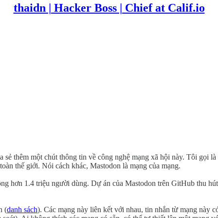
thaidn | Hacker Boss | Chief at Calif.io
ia sẻ thêm một chút thông tin về công nghệ mạng xã hội này. Tôi gọi 
 toàn thế giới. Nói cách khác, Mastodon là mạng của mạng.
g hơn 1.4 triệu người dùng. Dự án của Mastodon trên GitHub thu hút 4
n (
danh sách
). Các mạng này liên kết với nhau, tin nhắn từ mạng nà