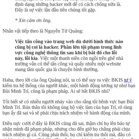
định dạng những hacker mới để có cách chống nữa là.
Đây là sự việc lần đầu tiên chúng tôi gặp.
* Xin cám ơn ông.
Nhân vật tiếp theo là Nguyễn Tử Quảng:
Việc tấn công vào trang web dù dưới hình thức nào
cũng bị coi là hacker. Phần lớn tội phạm trong lĩnh
vực công nghệ thông tin sau khi bị bắt đổ cho lỗi
này, lỗi kia
. Việc một thanh niên còn ngồi trên ghế nhà
trường vẫn có thể tấn công và quấy nhiễu một website
mang tầm quốc gia là chuyện bình thường.
Haha, theo lời của ông Quảng nói, ta có thể suy ra việc BKIS
tự ý
kiểm tra hệ thống của người khác, một hành động tương tự như bạn
Bùi Minh Trí, cũng là phạm pháp. Ai sẽ bắt BKIS nhỉ?
Tôi biết sẽ có nhiều người nhảy vào cho rằng tôi bênh vực bạn Bùi
Minh Trí. Bản thân tôi không ủng hộ việc làm của bạn Trí, rõ ràng
bạn ấy đã sai và sẽ phải chịu trách nhiệm về hành động của mình.
Điều nực cười ở đây là BKIS cũng đã sai, thậm chí họ lên báo tự
nhận mình đã phạm pháp, nhưng cho đến giờ họ chẳng phải chịu
trách nhiệm gì cả. Cũng phải thôi, họ chỉ kiểm tra thôi mà, đâu có