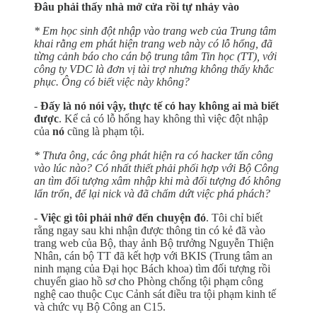
Đâu phải thấy nhà mở cửa rồi tự nhảy vào
* Em học sinh đột nhập vào trang web của Trung tâm
khai rằng em phát hiện trang web này có lỗ hổng, đã
từng cảnh báo cho cán bộ trung tâm Tin học (TT), với
công ty VDC là đơn vị tài trợ nhưng không thấy khắc
phục. Ông có biết việc này không?
-
Đấy là nó nói vậy, thực tế có hay không ai mà biết
được
. Kể cả có lỗ hổng hay không thì việc đột nhập
của
nó
cũng là phạm tội.
* Thưa ông, các ông phát hiện ra có hacker tấn công
vào lúc nào? Có nhất thiết phải phối hợp với Bộ Công
an tìm đối tượng xâm nhập khi mà đối tượng đó không
lẩn trốn, để lại nick và đã chấm dứt việc phá phách?
-
Việc gì tôi phải nhớ đến chuyện đó
. Tôi chỉ biết
rằng ngay sau khi nhận được thông tin có kẻ đã vào
trang web của Bộ, thay ảnh Bộ trưởng Nguyễn Thiện
Nhân, cán bộ TT đã kết hợp với BKIS (Trung tâm an
ninh mạng của Đại học Bách khoa) tìm đối tượng rồi
chuyển giao hồ sơ cho Phòng chống tội phạm công
nghệ cao thuộc Cục Cảnh sát điều tra tội phạm kinh tế
và chức vụ Bộ Công an C15.