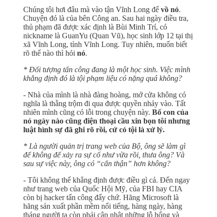
Chúng tôi hơi đâu mà vào tận Vĩnh Long để
vồ nó
.
Chuyện đó là của bên Công an. Sau hai ngày điều tra,
thủ phạm đã được xác định là Bùi Minh Trí, có
nickname là GuanYu (Quan Vũ), học sinh lớp 12 tại thị
xã Vĩnh Long, tỉnh Vĩnh Long. Tuy nhiên, muốn biết
rõ thế nào thì hỏi
nó
.
* Đối tượng tấn công đang là một học sinh. Việc mình
khẳng định đó là tội phạm liệu có nặng quá không?
- Nhà của mình là nhà đàng hoàng, mở cửa không có
nghĩa là thằng trộm đi qua được quyền nhảy vào. Tất
nhiên mình cũng có lỗi trong chuyện này.
Bố con của
nó ngày nào cũng điện thoại cầu xin bọn tôi nhưng
luật hình sự đã ghi rõ rồi, cứ có tội là xử lý.
* Là người quản trị trang web của Bộ, ông sẽ làm gì
để không để xảy ra sự cố như vừa rồi, thưa ông? Và
sau sự việc này, ông có “cẩn thận” hơn không?
- Tôi không thể khẳng định được điều gì cả. Đến ngay
như trang web của Quốc Hội Mỹ, của FBI hay CIA
còn bị hacker tấn công đấy chứ. Hãng Microsoft là
hãng sản xuất phần mềm nổi tiếng, hàng ngày, hàng
tháng người ta còn phải cập nhật những lỗ hổng và