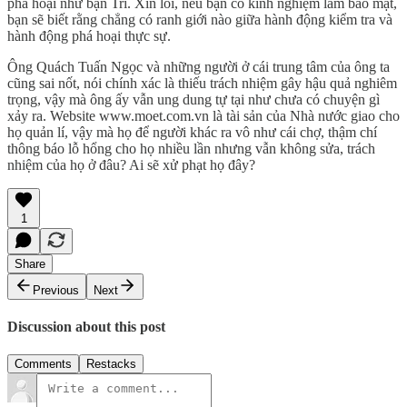
phá hoại như bạn Trí. Xin lỗi, nếu bạn có kinh nghiệm làm bảo mật,
bạn sẽ biết rằng chẳng có ranh giới nào giữa hành động kiểm tra và
hành động phá hoại thực sự.
Ông Quách Tuấn Ngọc và những người ở cái trung tâm của ông ta
cũng sai nốt, nói chính xác là thiếu trách nhiệm gây hậu quả nghiêm
trọng, vậy mà ông ấy vẫn ung dung tự tại như chưa có chuyện gì
xảy ra. Website www.moet.com.vn là tài sản của Nhà nước giao cho
họ quản lí, vậy mà họ để người khác ra vô như cái chợ, thậm chí
thông báo lỗ hổng cho họ nhiều lần nhưng vẫn không sửa, trách
nhiệm của họ ở đâu? Ai sẽ xử phạt họ đây?
1
Share
Previous
Next
Discussion about this post
Comments
Restacks