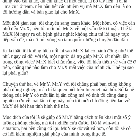
đụng vào cái khác, dù chỉ khác đi một chút, là bó tay liền. Tôi là
"ma cũ" ở team, nên hầu hết các nhiệm vụ mà Mr.X làm đều là do
tôi hướng dẫn và bàn giao lại cho Mr.X.
Một thời gian sau, tôi chuyển sang team khác. Một hôm, có việc cần
nhờ đến Mr.X, nên tôi mới hỏi Mr.X về một vấn đề kĩ thuật. Thế là
Mr.X lòi ngay ra cái bệnh giấu nghề: không chịu trả lời ngay trực
tiếp vấn đề, mà cứ nói vòng vo tam quốc những chuyện đâu đâu.
Kì lạ thật, tôi không hiểu nổi tại sao Mr.X lại có hành động như thế
nhỉ, ngay cả đối với tôi, một người đã trợ giúp Mr.X rất nhiều lần
trong công việc? Mr.X biết chắc rằng, việc tôi hiểu thêm về vấn đề ở
trên, chẳng thể nào làm cho Mr.X mất việc của mình cả. Thế tại sao
lại phải giấu?
Chuyện thứ hai về Mr.Y. Mr.Y với tôi chẳng phải bạn cũng không
phải đồng nghiệp, mà chỉ là quen biết trên Internet mà thôi. Số là hệ
thống của Mr.Y có một lần bị tấn công mà vô tình tôi cũng đang
nghiên cứu về loại tấn công này, nên tôi mới chủ động liên lạc với
Mr.Y để hỏi han tình hình thế nào.
Mục đích của tôi là sẽ giúp đỡ Mr.Y bằng cách triển khai một số ý
tưởng phòng chống mà tôi nghiên cứu được. Đó là win-win
situation, hai bên cùng có lợi. Mr.Y sẽ đỡ vất vả hơn, còn tôi sẽ có
cơ hội kiểm nghiệm giải pháp của mình trong thực tế.