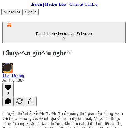
thaidn | Hacker Boss | Chief at Calif.io
Subscribe
Sign in
Read distraction-free on Substack
Chuye^.n gia^'u nghe^`
Thai Duong
Jul 17, 2007
3
Chuyện thứ nhất về Mr.X. Mr.X có quãng thời gian làm cùng team
với tôi ở công ty cũ. Đánh giá về trình độ kĩ thuật, Mr.X chỉ thuộc
hàng "xoàng xoàng", kiểu hướng dẫn làm cái gì thì làm riết cái đó,