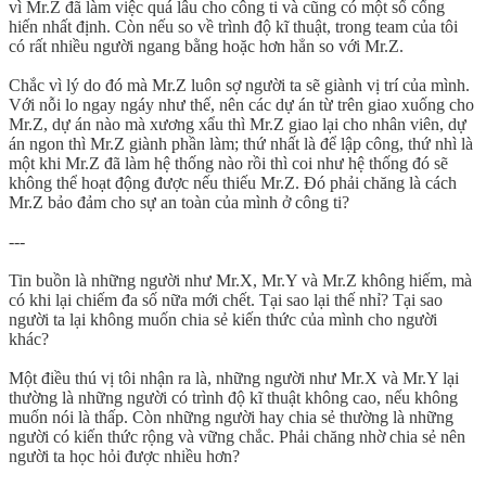
vì Mr.Z đã làm việc quá lâu cho công ti và cũng có một số cống
hiến nhất định. Còn nếu so về trình độ kĩ thuật, trong team của tôi
có rất nhiều người ngang bằng hoặc hơn hẳn so với Mr.Z.
Chắc vì lý do đó mà Mr.Z luôn sợ người ta sẽ giành vị trí của mình.
Với nỗi lo ngay ngáy như thế, nên các dự án từ trên giao xuống cho
Mr.Z, dự án nào mà xương xẩu thì Mr.Z giao lại cho nhân viên, dự
án ngon thì Mr.Z giành phần làm; thứ nhất là để lập công, thứ nhì là
một khi Mr.Z đã làm hệ thống nào rồi thì coi như hệ thống đó sẽ
không thể hoạt động được nếu thiếu Mr.Z. Đó phải chăng là cách
Mr.Z bảo đảm cho sự an toàn của mình ở công ti?
---
Tin buồn là những người như Mr.X, Mr.Y và Mr.Z không hiếm, mà
có khi lại chiếm đa số nữa mới chết. Tại sao lại thế nhỉ? Tại sao
người ta lại không muốn chia sẻ kiến thức của mình cho người
khác?
Một điều thú vị tôi nhận ra là, những người như Mr.X và Mr.Y lại
thường là những người có trình độ kĩ thuật không cao, nếu không
muốn nói là thấp. Còn những người hay chia sẻ thường là những
người có kiến thức rộng và vững chắc. Phải chăng nhờ chia sẻ nên
người ta học hỏi được nhiều hơn?