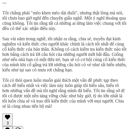
---
Tôi chẳng phải "mèo khen mèo dài đuôi", nhưng thật lòng mà nói,
tôi chưa bao giờ nghĩ đến chuyện giấu nghề. Một ý nghĩ thoáng qua
cũng không. Tôi tin rằng tất cả những ai từng làm việc chung với tôi
đều có thể xác nhận điều này.
Sau vài năm trong nghề, tôi nhận ra rằng, chia sẻ, truyền đạt kinh
nghiệm và kiến thức cho người khác chính là cách tốt nhất để củng
cố kiến thức của bản thân. Không có cách kiểm tra kiến thức nào tốt
hơn bằng cách trả lời câu hỏi của những người mới bắt đầu. Giống
như nếu nhà bạn có một đứa trẻ, bạn sẽ có cơ hội củng cố kiến thức
của mình khi cố gắng trả lời những câu hỏi có vẻ như rất hiển nhiên,
kiểu như tại sao có mưa rơi chẳng hạn.
Tôi có thói quen luôn muốn giải thích một vấn đề phức tạp theo
cách dễ hiểu nhất và việc làm này luôn giúp tôi hiểu sâu, hiểu rõ
hơn những vấn đề mà tôi nghĩ rằng mình đã hiểu. Tôi tin rằng sở dĩ
tôi có được một nền tảng vững chắc như bây giờ, lý do lớn nhất là
tôi luôn chia sẻ và trao đổi kiến thức của mình với mọi người. Chia
sẻ là cùng nhau tiến bộ mà!
3