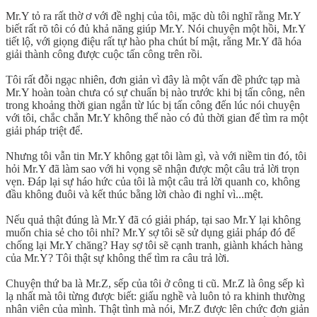
Mr.Y tỏ ra rất thờ ơ với đề nghị của tôi, mặc dù tôi nghĩ rằng Mr.Y
biết rất rõ tôi có đủ khả năng giúp Mr.Y. Nói chuyện một hồi, Mr.Y
tiết lộ, với giọng điệu rất tự hào pha chút bí mật, rằng Mr.Y đã hóa
giải thành công được cuộc tấn công trên rồi.
Tôi rất đỗi ngạc nhiên, đơn giản vì đây là một vấn đề phức tạp mà
Mr.Y hoàn toàn chưa có sự chuẩn bị nào trước khi bị tấn công, nên
trong khoảng thời gian ngắn từ lúc bị tấn công đến lúc nói chuyện
với tôi, chắc chắn Mr.Y không thể nào có đủ thời gian để tìm ra một
giải pháp triệt để.
Nhưng tôi vẫn tin Mr.Y không gạt tôi làm gì, và với niềm tin đó, tôi
hỏi Mr.Y đã làm sao với hi vọng sẽ nhận được một câu trả lời trọn
vẹn. Đáp lại sự háo hức của tôi là một câu trả lời quanh co, không
đầu không đuôi và kết thúc bằng lời chào đi nghỉ vì...mệt.
Nếu quả thật đúng là Mr.Y đã có giải pháp, tại sao Mr.Y lại không
muốn chia sẻ cho tôi nhỉ? Mr.Y sợ tôi sẽ sử dụng giải pháp đó để
chống lại Mr.Y chăng? Hay sợ tôi sẽ cạnh tranh, giành khách hàng
của Mr.Y? Tôi thật sự không thể tìm ra câu trả lời.
Chuyện thứ ba là Mr.Z, sếp của tôi ở công ti cũ. Mr.Z là ông sếp kì
lạ nhất mà tôi từng được biết: giấu nghề và luôn tỏ ra khinh thường
nhân viên của mình. Thật tình mà nói, Mr.Z được lên chức đơn giản